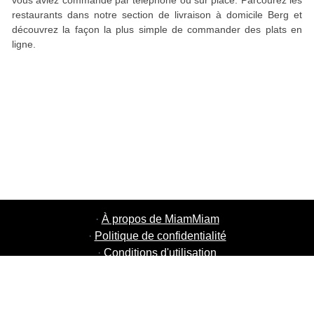
vous aviez commandé par téléphone ou sur place. Parcourez les
restaurants dans notre section de livraison à domicile Berg et
découvrez la façon la plus simple de commander des plats en
ligne.
·
À propos de MiamMiam
·
Politique de confidentialité
·
Conditions d'utilisation
·
MiamMiam Jobs
·
Ajouter votre restaurant
·
Parrainage d'amis