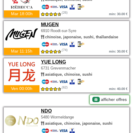
(26)
Mar 18:00h
min: 30.00 €
MUGEN
6910 Roodt-sur-Syre
chinoise, japonaise, sushi, thaïlandaise
(74)
Mar 11:15h
min: 30.00 €
YUE LONG
6731 Grevenmacher
asiatique, chinoise, sushi
(62)
Ven 00:00h
min: 40.00 €
afficher offres
NDO
5480 Wormeldange
asiatique, chinoise, japonaise, sushi