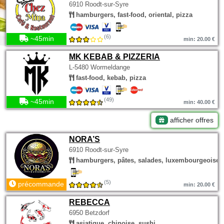
6910 Roodt-sur-Syre
hamburgers, fast-food, oriental, pizza
(6)
~45min
min: 20.00 €
MK KEBAB & PIZZERIA
L-5480 Wormeldange
fast-food, kebab, pizza
(49)
~45min
min: 40.00 €
afficher offres
NORA’S
6910 Roodt-sur-Syre
hamburgers, pâtes, salades, luxembourgeoise
(5)
précommande
min: 20.00 €
REBECCA
6950 Betzdorf
asiatique, chinoise, sushi