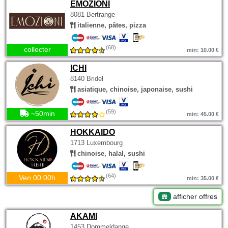
EMOZIONI
8081 Bertrange
italienne, pâtes, pizza
(68)
collecter
min: 10.00 €
ICHI
8140 Bridel
asiatique, chinoise, japonaise, sushi
(59)
~50min
min: 45.00 €
HOKKAIDO
1713 Luxembourg
chinoise, halal, sushi
(64)
Ven 00:00h
min: 35.00 €
afficher offres
AKAMI
1453 Dommeldange