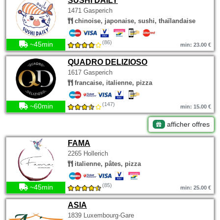
SUSHI DAILY
1471 Gasperich
chinoise, japonaise, sushi, thaïlandaise
(86)
~45min
min: 23.00 €
QUADRO DELIZIOSO
1617 Gasperich
francaise, italienne, pizza
(147)
~60min
min: 15.00 €
afficher offres
FAMA
2265 Hollerich
italienne, pâtes, pizza
(85)
~45min
min: 25.00 €
ASIA
1839 Luxembourg-Gare