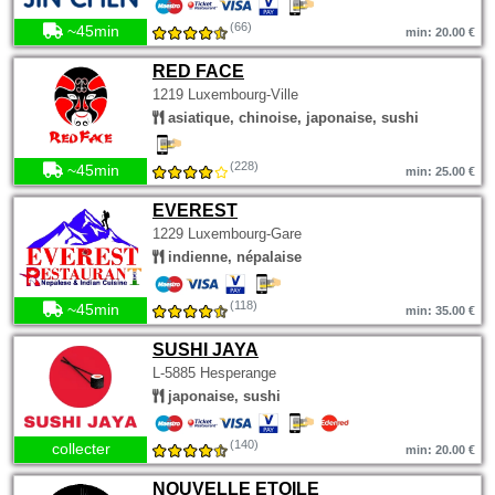
(66)
~45min
min: 20.00 €
RED FACE
1219 Luxembourg-Ville
asiatique, chinoise, japonaise, sushi
(228)
~45min
min: 25.00 €
EVEREST
1229 Luxembourg-Gare
indienne, népalaise
(118)
~45min
min: 35.00 €
SUSHI JAYA
L-5885 Hesperange
japonaise, sushi
(140)
collecter
min: 20.00 €
NOUVELLE ETOILE