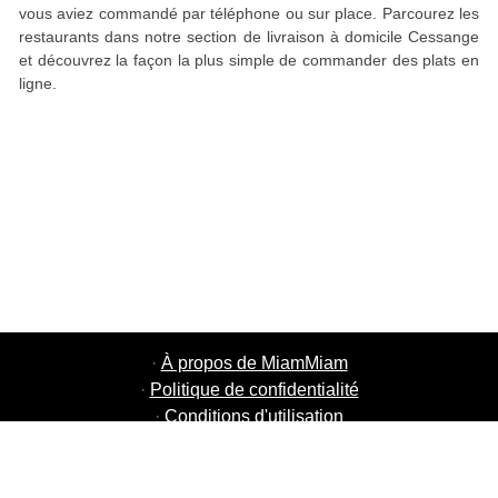
vous aviez commandé par téléphone ou sur place. Parcourez les
restaurants dans notre section de livraison à domicile Cessange
et découvrez la façon la plus simple de commander des plats en
ligne.
·
À propos de MiamMiam
·
Politique de confidentialité
·
Conditions d'utilisation
·
MiamMiam Jobs
·
Ajouter votre restaurant
·
Parrainage d'amis