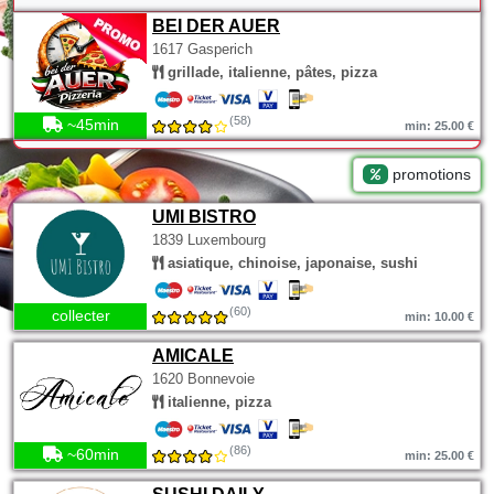
BEI DER AUER
1617 Gasperich
grillade, italienne, pâtes, pizza
(58)
~45min
min: 25.00 €
promotions
UMI BISTRO
1839 Luxembourg
asiatique, chinoise, japonaise, sushi
(60)
collecter
min: 10.00 €
AMICALE
1620 Bonnevoie
italienne, pizza
(86)
~60min
min: 25.00 €