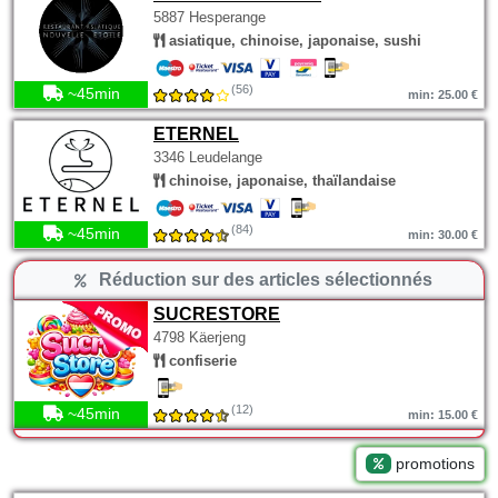
5887 Hesperange
asiatique, chinoise, japonaise, sushi
(56)
~45min
min: 25.00 €
ETERNEL
3346 Leudelange
chinoise, japonaise, thaïlandaise
(84)
~45min
min: 30.00 €
Réduction sur des articles sélectionnés
SUCRESTORE
4798 Käerjeng
confiserie
(12)
~45min
min: 15.00 €
promotions