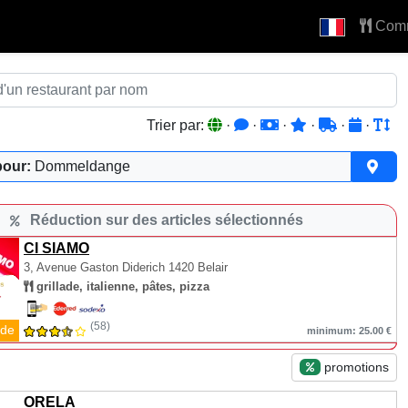
Com
Trier par:
·
·
·
·
·
·
pour:
Dommeldange
Réduction sur des articles sélectionnés
CI SIAMO
3, Avenue Gaston Diderich
1420 Belair
grillade, italienne, pâtes, pizza
(58)
de
minimum: 25.00 €
promotions
ORELA