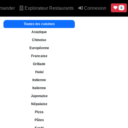
mander
Explorateur Restaurants
Connexion
0
Toutes les cuisines
Asiatique
Chinoise
Européenne
Francaise
Grillade
Halal
Indienne
Italienne
Japonaise
Népalaise
Pizza
Pâtes