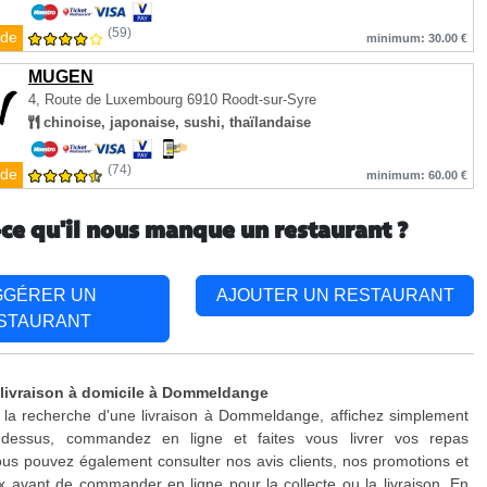
(59)
de
minimum: 30.00 €
MUGEN
4, Route de Luxembourg
6910 Roodt-sur-Syre
chinoise, japonaise, sushi, thaïlandaise
(74)
de
minimum: 60.00 €
-ce qu'il nous manque un restaurant ?
GGÉRER UN
AJOUTER UN RESTAURANT
STAURANT
 livraison à domicile à Dommeldange
 la recherche d'une livraison à Dommeldange, affichez simplement
-dessus, commandez en ligne et faites vous livrer vos repas
us pouvez également consulter nos avis clients, nos promotions et
x avant de commander en ligne pour la collecte ou la livraison. En