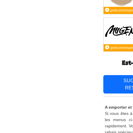
précomman
précomman
Est
SU
RE
A emporter et
Si vous êtes à
les menus ci
rapidement. Vo
rabais spéciau