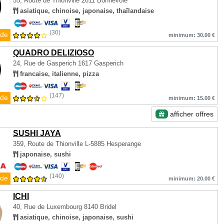
55, Route de Thionville
2611 Bonnevoie
asiatique, chinoise, japonaise, thaïlandaise
(30)
de
minimum: 30.00 €
QUADRO DELIZIOSO
24, Rue de Gasperich
1617 Gasperich
francaise, italienne, pizza
(147)
de
minimum: 15.00 €
afficher offres
SUSHI JAYA
359, Route de Thionville
L-5885 Hesperange
japonaise, sushi
(140)
de
minimum: 20.00 €
ICHI
40, Rue de Luxembourg
8140 Bridel
asiatique, chinoise, japonaise, sushi