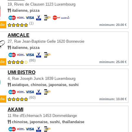
19, Rives de Clausen
1123 Luxembourg
italienne, pizza
(1)
de
minimum: 20.00 €
AMICALE
27, Rue Jean-Baptiste Gelle
1620 Bonnevoie
italienne, pizza
(86)
de
minimum: 25.00 €
UMI BISTRO
4, Rue Joseph Junck
1839 Luxembourg
asiatique, chinoise, japonaise, sushi
(60)
de
minimum: 10.00 €
AKAMI
11 Rte d'Echternach
1453 Dommeldange
chinoise, japonaise, sushi, thaïlandaise