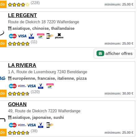
(228)
de
minimum: 25.00 €
LE REGENT
Route de Diekirch 18
7220 Walferdange
asiatique, chinoise, thaïlandaise
(11)
de
minimum: 25.00 €
afficher offres
LA RIVIERA
1 A, Route de Luxembourg
7240 Bereldange
européenne, francaise, italienne, pizza
(120)
de
minimum: 30.00 €
GOHAN
49, Route de Diekirch
7220 Walferdange
asiatique, japonaise, sushi
(38)
de
minimum: 25.00 €