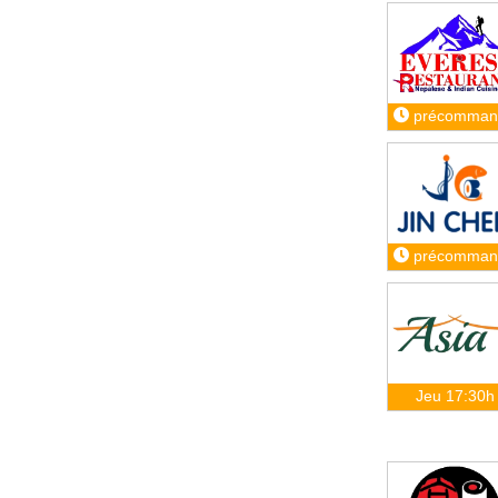
précomman
précomman
Jeu 17:30h