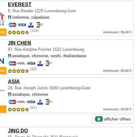
EVEREST
8, Rue Bender
1229 Luxembourg-Gare
indienne, népalaise
(118)
de
minimum: 35.00 €
JIN CHEN
97, Rue Adolphe Fischer
1521 Luxembourg
asiatique, chinoise, sushi, thaïlandaise
(66)
de
minimum: 25.00 €
ASIA
29, Rue Joseph Junck
1839 Luxembourg-Gare
asiatique, chinoise
(61)
minimum: 20.00 €
afficher offres
JING DO