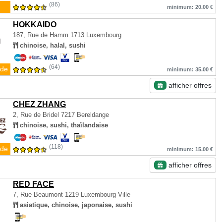
(86)
minimum: 20.00 €
HOKKAIDO
187, Rue de Hamm
1713 Luxembourg
chinoise, halal, sushi
(64)
de
minimum: 35.00 €
afficher offres
CHEZ ZHANG
2, Rue de Bridel
7217 Bereldange
chinoise, sushi, thaïlandaise
(118)
de
minimum: 15.00 €
afficher offres
RED FACE
7, Rue Beaumont
1219 Luxembourg-Ville
asiatique, chinoise, japonaise, sushi