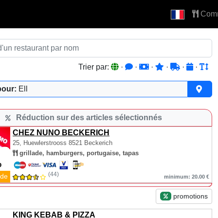
Com
Trier par:
·
·
·
·
·
·
pour:
Ell
Réduction sur des articles sélectionnés
CHEZ NUNO BECKERICH
25, Huewlerstrooss
8521 Beckerich
grillade, hamburgers, portugaise, tapas
(44)
de
minimum: 20.00 €
promotions
KING KEBAB & PIZZA