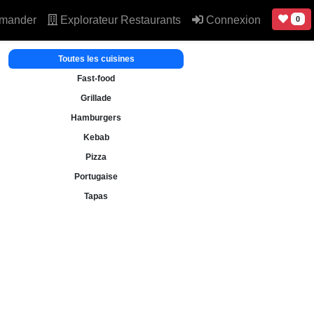
mander
Explorateur Restaurants
Connexion
0
Toutes les cuisines
Fast-food
Grillade
Hamburgers
Kebab
Pizza
Portugaise
Tapas