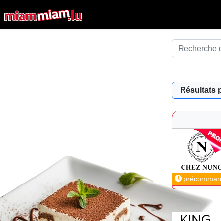
Résultats 
précomman