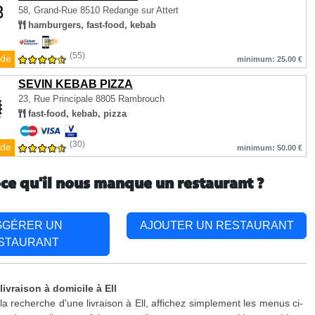
58, Grand-Rue
8510 Redange sur Attert
hamburgers, fast-food, kebab
(55)
de
minimum: 25.00 €
SEVIN KEBAB PIZZA
23, Rue Principale
8805 Rambrouch
fast-food, kebab, pizza
(30)
de
minimum: 50.00 €
-ce qu'il nous manque un restaurant ?
GGÉRER UN
AJOUTER UN RESTAURANT
STAURANT
livraison à domicile à Ell
la recherche d'une livraison à Ell, affichez simplement les menus ci-