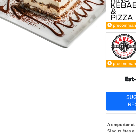
précomman
précomman
Est
SU
RE
A emporter et 
Si vous êtes à 