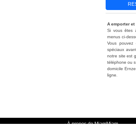
RE
A emporter et 
Si vous êtes 
menus ci-dessu
Vous pouvez é
spéciaux avant
notre site est
téléphone ou s
domicile Ernze
ligne.
·
À propos de MiamMiam
·
Politique de confidentialité