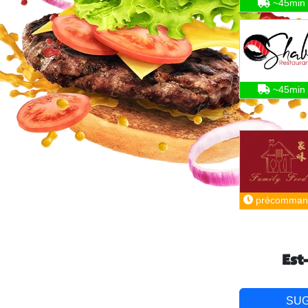
~45min
~45min
précomman
Est
SU