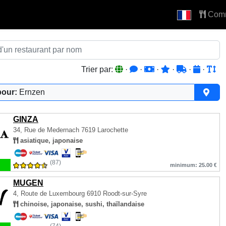
Com
Trier par:
·
·
·
·
·
·
pour:
Ernzen
GINZA
34, Rue de Medernach
7619 Larochette
asiatique, japonaise
(87)
minimum: 25.00 €
MUGEN
4, Route de Luxembourg
6910 Roodt-sur-Syre
chinoise, japonaise, sushi, thaïlandaise