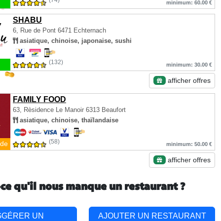
(74)
minimum: 60.00 €
SHABU
6, Rue de Pont
6471 Echternach
asiatique, chinoise, japonaise, sushi
(132)
minimum: 30.00 €
afficher offres
FAMILY FOOD
63, Rèsidence Le Manoir
6313 Beaufort
asiatique, chinoise, thaïlandaise
(58)
de
minimum: 50.00 €
afficher offres
-ce qu'il nous manque un restaurant ?
GGÉRER UN
AJOUTER UN RESTAURANT