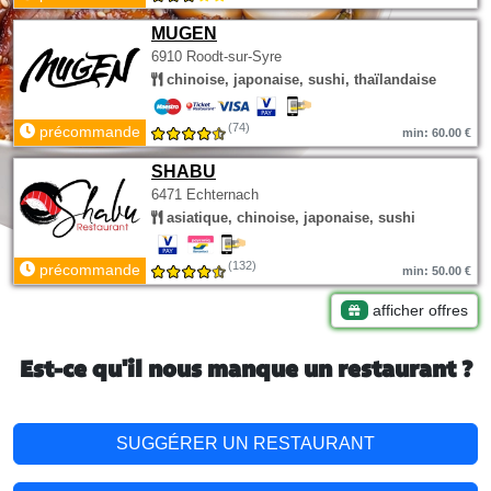
MUGEN
6910 Roodt-sur-Syre
chinoise, japonaise, sushi, thaïlandaise
(74)
précommande
min: 60.00 €
SHABU
6471 Echternach
asiatique, chinoise, japonaise, sushi
(132)
précommande
min: 50.00 €
afficher offres
Est-ce qu'il nous manque un restaurant ?
SUGGÉRER UN RESTAURANT