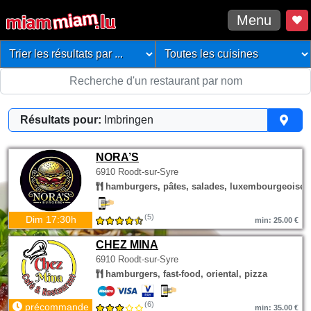
Menu
Résultats pour:
Imbringen
NORA’S
6910 Roodt-sur-Syre
hamburgers, pâtes, salades, luxembourgeoise
(5)
Dim 17:30h
min: 25.00 €
CHEZ MINA
6910 Roodt-sur-Syre
hamburgers, fast-food, oriental, pizza
(6)
précommande
min: 35.00 €