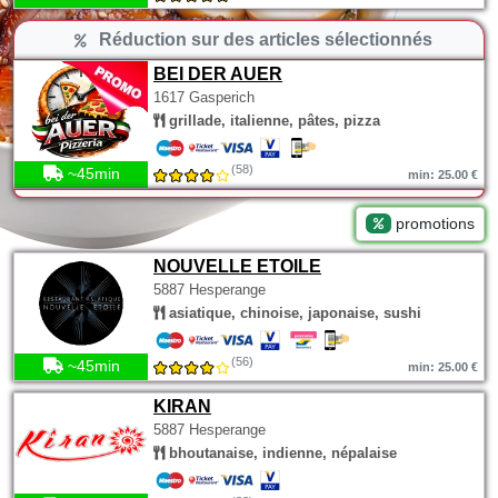
Réduction sur des articles sélectionnés
BEI DER AUER
1617 Gasperich
grillade, italienne, pâtes, pizza
(58)
~45min
min: 25.00 €
promotions
NOUVELLE ETOILE
5887 Hesperange
asiatique, chinoise, japonaise, sushi
(56)
~45min
min: 25.00 €
KIRAN
5887 Hesperange
bhoutanaise, indienne, népalaise