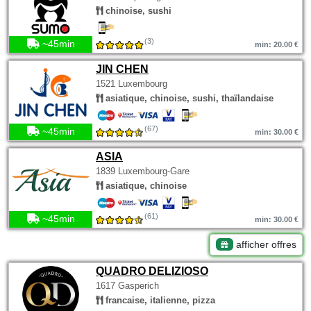
chinoise, sushi
(3)
~45min
min: 20.00 €
JIN CHEN
1521 Luxembourg
asiatique, chinoise, sushi, thaïlandaise
(67)
~45min
min: 30.00 €
ASIA
1839 Luxembourg-Gare
asiatique, chinoise
(61)
~45min
min: 30.00 €
afficher offres
QUADRO DELIZIOSO
1617 Gasperich
francaise, italienne, pizza