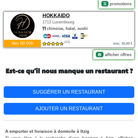
promotions
HOKKAIDO
1713 Luxembourg
chinoise, halal, sushi
(64)
Ven 00:00h
min: 35.00 €
afficher offres
Est-ce qu'il nous manque un restaurant ?
SUGGÉRER UN RESTAURANT
AJOUTER UN RESTAURANT
A emporter et livraison à domicile à Itzig
Si vous êtes à la recherche d'une livraison à Itzig, affichez