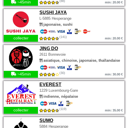
(88)
~45min
min: 20.00 €
SUSHI JAYA
L-5885 Hesperange
japonaise, sushi
(141)
collecter
min: 20.00 €
JING DO
2611 Bonnevoie
asiatique, chinoise, japonaise, thaïlandaise
(30)
~45min
min: 30.00 €
EVEREST
1229 Luxembourg-Gare
indienne, népalaise
(119)
collecter
min: 35.00 €
SUMO
5884 Hesperange