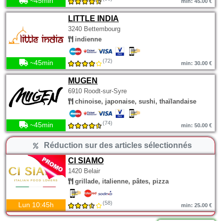
~45min
min: 45.00 €
LITTLE INDIA
3240 Bettembourg
indienne
(72)
~45min
min: 30.00 €
MUGEN
6910 Roodt-sur-Syre
chinoise, japonaise, sushi, thaïlandaise
(74)
~45min
min: 50.00 €
Réduction sur des articles sélectionnés
CI SIAMO
1420 Belair
grillade, italienne, pâtes, pizza
(58)
Lun 10:45h
min: 25.00 €