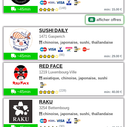
(148)
~45min
min: 15.00 €
afficher offres
SUSHI DAILY
1471 Gasperich
chinoise, japonaise, sushi, thaïlandaise
(86)
~45min
min: 29.00 €
RED FACE
1219 Luxembourg-Ville
asiatique, chinoise, japonaise, sushi
(228)
~45min
min: 40.00 €
RAKU
3254 Bettembourg
chinoise, japonaise, sushi, thaïlandaise
(90)