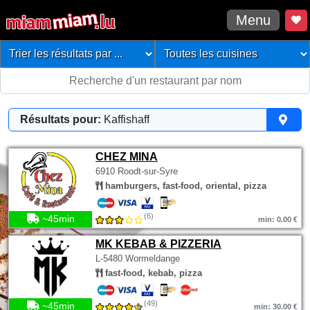
Menu
Résultats pour:
Kaffishaff
CHEZ MINA
6910 Roodt-sur-Syre
hamburgers, fast-food, oriental, pizza
(6)
~45min
min: 0.00 €
MK KEBAB & PIZZERIA
L-5480 Wormeldange
fast-food, kebab, pizza
(49)
~45min
min: 30.00 €