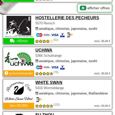
afficher offres
HOSTELLERIE DES PECHEURS
5570 Remich
asiatique, chinoise, japonaise, sushi
(52)
~45min
min: 35.00 €
UCHIWA
5366 Schuttrange
asiatique, chinoise, japonaise, sushi
(75)
précommande
min: 35.00 €
WHITE SWAN
5416 Wormeldange
asiatique, chinoise, japonaise, thaïlandaise
(115)
Ven 00:00h
min: 20.00 €
FU ZHOU