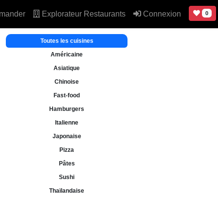
mander
Explorateur Restaurants
Connexion
0
Toutes les cuisines
Américaine
Asiatique
Chinoise
Fast-food
Hamburgers
Italienne
Japonaise
Pizza
Pâtes
Sushi
Thaïlandaise