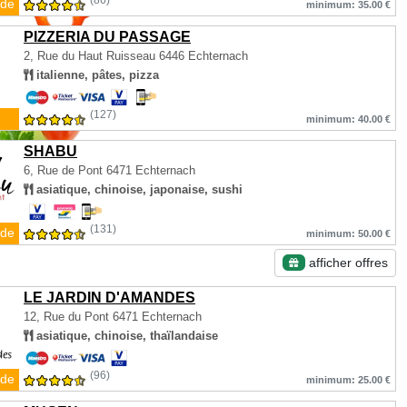
(86)
de
minimum: 35.00 €
PIZZERIA DU PASSAGE
2, Rue du Haut Ruisseau
6446 Echternach
italienne, pâtes, pizza
(127)
minimum: 40.00 €
SHABU
6, Rue de Pont
6471 Echternach
asiatique, chinoise, japonaise, sushi
(131)
de
minimum: 50.00 €
afficher offres
LE JARDIN D'AMANDES
12, Rue du Pont
6471 Echternach
asiatique, chinoise, thaïlandaise
(96)
de
minimum: 25.00 €