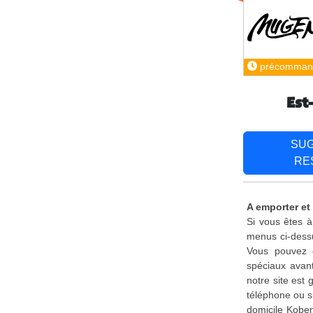
précomman
Est
SU
RE
A emporter et
Si vous êtes à
menus ci-dessu
Vous pouvez é
spéciaux avant
notre site est
téléphone ou s
domicile Koben