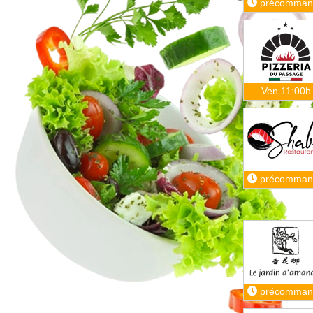
précomman
Ven 11:00h
précomman
précomman