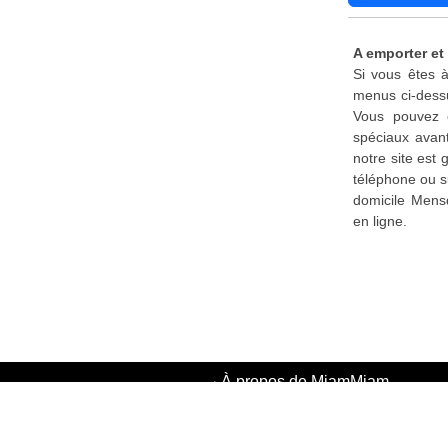
A emporter et
Si vous êtes à
menus ci-dessu
Vous pouvez é
spéciaux avant
notre site est
téléphone ou s
domicile Mens
en ligne.
·
À propos de MiamMiam
·
Politique de confidentialité
·
Conditions d'utilisation