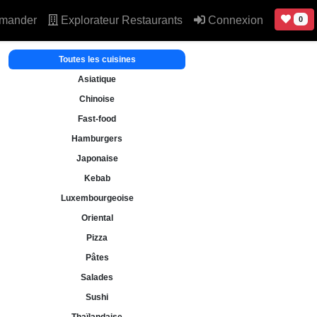
mander
Explorateur Restaurants
Connexion
0
Toutes les cuisines
Asiatique
Chinoise
Fast-food
Hamburgers
Japonaise
Kebab
Luxembourgeoise
Oriental
Pizza
Pâtes
Salades
Sushi