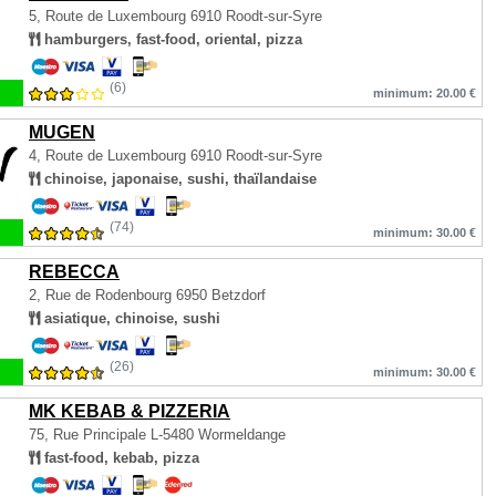
5, Route de Luxembourg
6910 Roodt-sur-Syre
hamburgers, fast-food, oriental, pizza
(6)
minimum: 20.00 €
MUGEN
4, Route de Luxembourg
6910 Roodt-sur-Syre
chinoise, japonaise, sushi, thaïlandaise
(74)
minimum: 30.00 €
REBECCA
2, Rue de Rodenbourg
6950 Betzdorf
asiatique, chinoise, sushi
(26)
minimum: 30.00 €
MK KEBAB & PIZZERIA
75, Rue Principale
L-5480 Wormeldange
fast-food, kebab, pizza