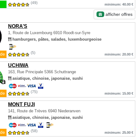
(49)
minimum: 40.00 €
afficher offres
NORA’S
1, Route de Luxembourg
6910 Roodt-sur-Syre
hamburgers, pâtes, salades, luxembourgeoise
(5)
de
minimum: 20.00 €
UCHIWA
163, Rue Principale
5366 Schuttrange
asiatique, chinoise, japonaise, sushi
(75)
de
minimum: 15.00 €
MONT FUJI
141, Route de Trèves
6940 Niederanven
asiatique, chinoise, japonaise, sushi
(58)
de
minimum: 25.00 €