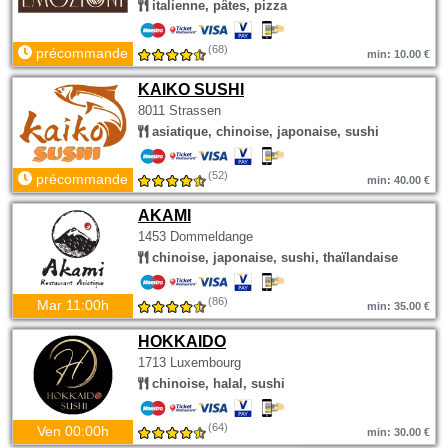
italienne, pâtes, pizza
(68)
précommande
min: 10.00 €
KAIKO SUSHI
8011 Strassen
asiatique, chinoise, japonaise, sushi
(52)
précommande
min: 40.00 €
AKAMI
1453 Dommeldange
chinoise, japonaise, sushi, thaïlandaise
(86)
Mar 11:00h
min: 35.00 €
HOKKAIDO
1713 Luxembourg
chinoise, halal, sushi
(64)
Ven 00:00h
min: 30.00 €