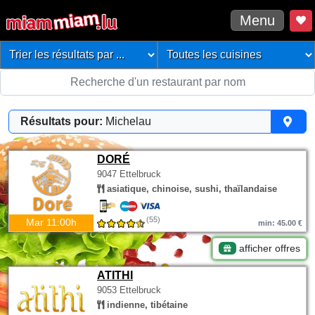
Menu
Résultats pour:
Michelau
DORÉ
9047 Ettelbruck
asiatique, chinoise, sushi, thaïlandaise
(55)
Mar 11:00h
min: 45.00 €
afficher offres
ATITHI
9053 Ettelbruck
indienne, tibétaine