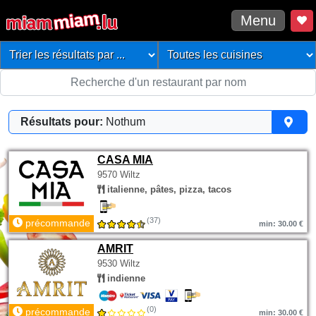
Menu
Résultats pour:
Nothum
CASA MIA
9570 Wiltz
italienne, pâtes, pizza, tacos
(37)
précommande
min: 30.00 €
AMRIT
9530 Wiltz
indienne
(0)
précommande
min: 30.00 €