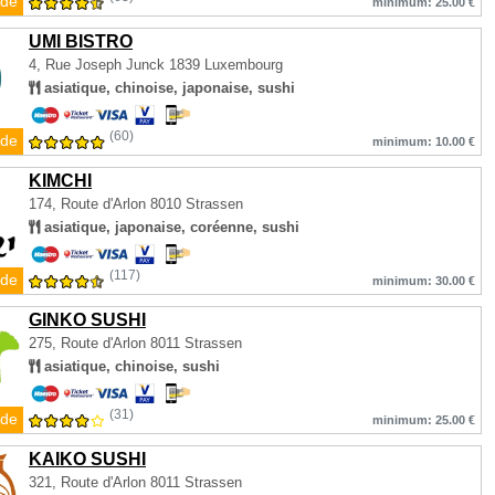
de
minimum: 25.00 €
UMI BISTRO
4, Rue Joseph Junck
1839 Luxembourg
asiatique, chinoise, japonaise, sushi
(60)
de
minimum: 10.00 €
KIMCHI
174, Route d'Arlon
8010 Strassen
asiatique, japonaise, coréenne, sushi
(117)
de
minimum: 30.00 €
GINKO SUSHI
275, Route d'Arlon
8011 Strassen
asiatique, chinoise, sushi
(31)
de
minimum: 25.00 €
KAIKO SUSHI
321, Route d'Arlon
8011 Strassen