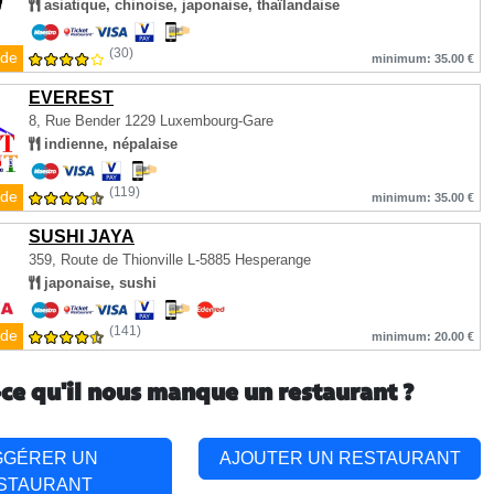
asiatique, chinoise, japonaise, thaïlandaise
(30)
de
minimum: 35.00 €
EVEREST
8, Rue Bender
1229 Luxembourg-Gare
indienne, népalaise
(119)
de
minimum: 35.00 €
SUSHI JAYA
359, Route de Thionville
L-5885 Hesperange
japonaise, sushi
(141)
de
minimum: 20.00 €
-ce qu'il nous manque un restaurant ?
GGÉRER UN
AJOUTER UN RESTAURANT
STAURANT