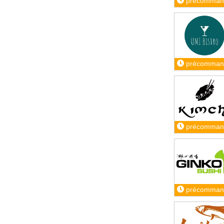
précomman
précomman
précomman
précomman