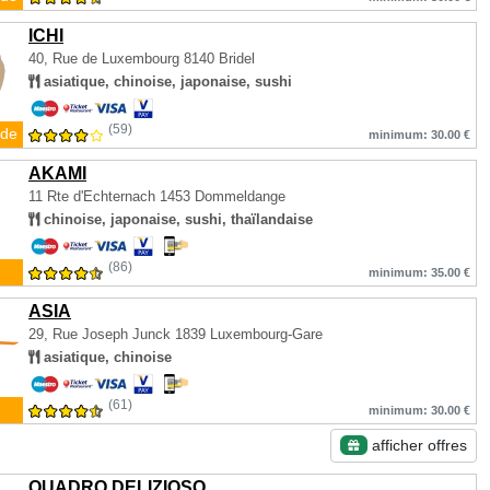
ICHI
40, Rue de Luxembourg
8140 Bridel
asiatique, chinoise, japonaise, sushi
(59)
de
minimum: 30.00 €
AKAMI
11 Rte d'Echternach
1453 Dommeldange
chinoise, japonaise, sushi, thaïlandaise
(86)
minimum: 35.00 €
ASIA
29, Rue Joseph Junck
1839 Luxembourg-Gare
asiatique, chinoise
(61)
minimum: 30.00 €
afficher offres
QUADRO DELIZIOSO