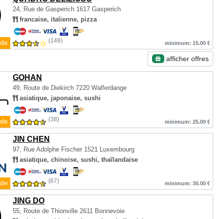
24, Rue de Gasperich
1617 Gasperich
francaise, italienne, pizza
(148)
de
minimum: 15.00 €
afficher offres
GOHAN
49, Route de Diekirch
7220 Walferdange
asiatique, japonaise, sushi
(38)
de
minimum: 25.00 €
JIN CHEN
97, Rue Adolphe Fischer
1521 Luxembourg
asiatique, chinoise, sushi, thaïlandaise
(67)
de
minimum: 30.00 €
JING DO
55, Route de Thionville
2611 Bonnevoie