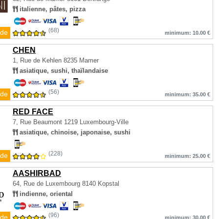
italienne, pâtes, pizza
(68)
de
minimum: 10.00 €
CHEN
1, Rue de Kehlen
8235 Mamer
asiatique, sushi, thaïlandaise
(56)
de
minimum: 35.00 €
RED FACE
7, Rue Beaumont
1219 Luxembourg-Ville
asiatique, chinoise, japonaise, sushi
(228)
de
minimum: 25.00 €
AASHIRBAD
64, Rue de Luxembourg
8140 Kopstal
indienne, oriental
(96)
de
minimum: 30.00 €