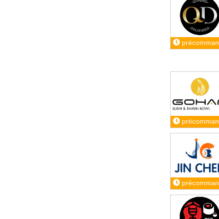
précomman
précomman
précomman