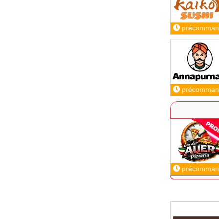
précomman
précomman
précomman