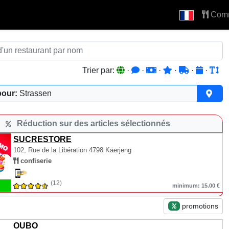
Com
Trier par:
·
·
·
·
·
·
pour:
Strassen
Réduction sur des articles sélectionnés
SUCRESTORE
102, Rue de la Libération
4798 Käerjeng
confiserie
(12)
minimum: 15.00 €
promotions
OUBO