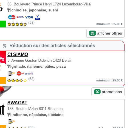
35, Boulevard Prince Henri
1724 Luxembourg-Ville
chinoise, japonaise, sushi
(58)
minimum: 35.00 €
afficher offres
Réduction sur des articles sélectionnés
CI SIAMO
3, Avenue Gaston Diderich
1420 Belair
grillade, italienne, pâtes, pizza
(58)
minimum: 25.00 €
promotions
SWAGAT
183, Route d'Arlon
8011 Strassen
indienne, népalaise, tibétaine
(63)