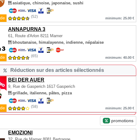
asiatique, chinoise, japonaise, sushi
(52)
de
minimum: 25.00 €
ANNAPURNA 3
61, Route d'Arlon
8211 Mamer
bhoutanaise, himalayenne, indienne, népalaise
(65)
de
minimum: 40.00 €
Réduction sur des articles sélectionnés
BEI DER AUER
9, Rue de Gasperich
1617 Gasperich
grillade, italienne, pâtes, pizza
(58)
de
minimum: 25.00 €
promotions
EMOZIONI
32, Rue de Mamer
8081 Bertrange