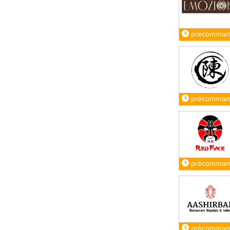
précomman
précomman
précomman
précomman