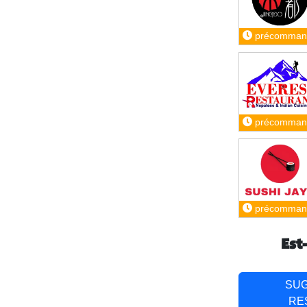
précomman
précomman
précomman
Est
SU
RE