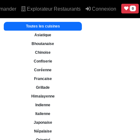
mander
Explorateur Restaurants
Connexion
0
Toutes les cuisines
Asiatique
Bhoutanaise
Chinoise
Confiserie
Coréenne
Francaise
Grillade
Himalayenne
Indienne
Italienne
Japonaise
Népalaise