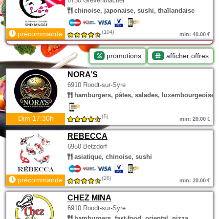
6750 Grevenmacher
chinoise, japonaise, sushi, thaïlandaise
(104)
précommande
min: 40.00 €
promotions
afficher offres
NORA’S
6910 Roodt-sur-Syre
hamburgers, pâtes, salades, luxembourgeoise
(5)
Dim 17:30h
min: 20.00 €
REBECCA
6950 Betzdorf
asiatique, chinoise, sushi
(26)
précommande
min: 20.00 €
CHEZ MINA
6910 Roodt-sur-Syre
hamburgers, fast-food, oriental, pizza