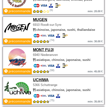
(6)
précommande
min: 20.00 €
MUGEN
6910 Roodt-sur-Syre
chinoise, japonaise, sushi, thaïlandaise
(74)
précommande
min: 30.00 €
MONT FUJI
6940 Niederanven
asiatique, chinoise, japonaise, sushi
(58)
précommande
min: 45.00 €
UCHIWA
5366 Schuttrange
asiatique, chinoise, japonaise, sushi
(75)
précommande
min: 35.00 €