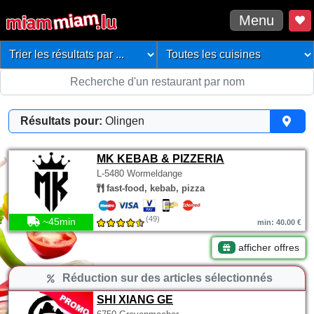
Menu
Résultats pour:
Olingen
MK KEBAB & PIZZERIA
L-5480 Wormeldange
fast-food, kebab, pizza
(49)
~45min
min: 40.00 €
afficher offres
Réduction sur des articles sélectionnés
SHI XIANG GE