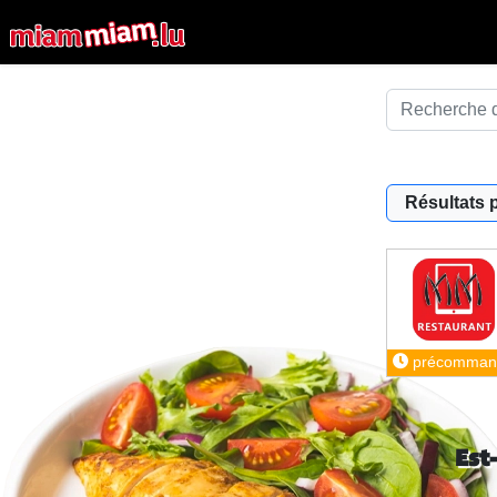
Résultats 
précomman
Est