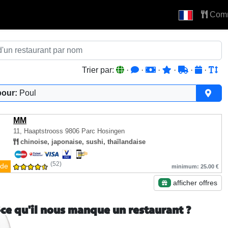
Com
Trier par:
·
·
·
·
·
·
pour:
Poul
MM
11, Haaptstrooss
9806 Parc Hosingen
chinoise, japonaise, sushi, thaïlandaise
(52)
de
minimum: 25.00 €
afficher offres
-ce qu'il nous manque un restaurant ?