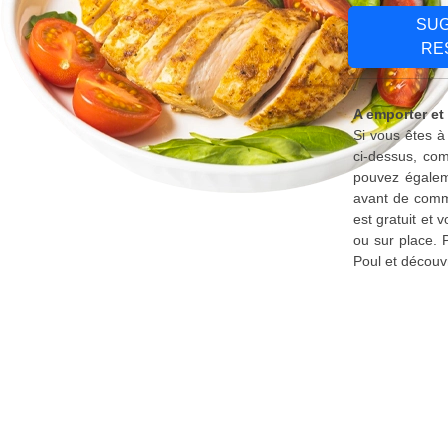
SU
RE
A emporter et 
Si vous êtes à
ci-dessus, com
pouvez égaleme
avant de comma
est gratuit et
ou sur place. 
Poul et découv