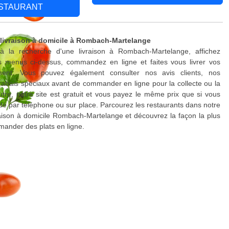
STAURANT
 livraison à domicile à Rombach-Martelange
à la recherche d'une livraison à Rombach-Martelange, affichez
s menus ci-dessus, commandez en ligne et faites vous livrer vos
ment. Vous pouvez également consulter nos avis clients, nos
rabais spéciaux avant de commander en ligne pour la collecte ou la
outre, notre site est gratuit et vous payez le même prix que si vous
 par téléphone ou sur place. Parcourez les restaurants dans notre
raison à domicile Rombach-Martelange et découvrez la façon la plus
ander des plats en ligne.