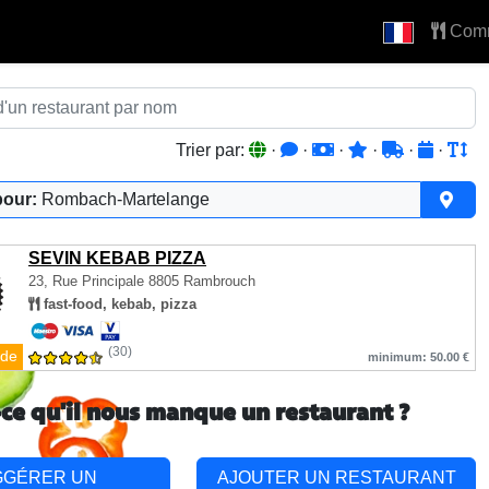
Com
Trier par:
·
·
·
·
·
·
pour:
Rombach-Martelange
SEVIN KEBAB PIZZA
23, Rue Principale
8805 Rambrouch
fast-food, kebab, pizza
(30)
de
minimum: 50.00 €
-ce qu'il nous manque un restaurant ?
GGÉRER UN
AJOUTER UN RESTAURANT