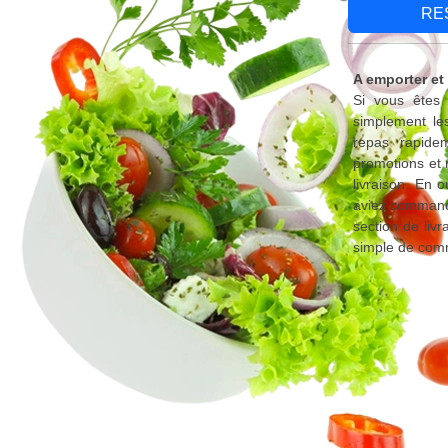
RE
A emporter et
Si vous êtes 
simplement le
repas rapide
promotions et 
livraison. En 
aviez commandé
section de liv
simple de comm