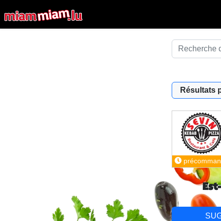
Résultats 
précomman
Est
SU