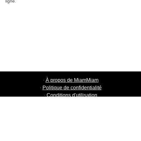
ligne.
·
À propos de MiamMiam
·
Politique de confidentialité
·
Conditions d'utilisation
·
MiamMiam Jobs
·
Ajouter votre restaurant
·
Parrainage d'amis
·
Liste de toutes les villes
·
Chat aide