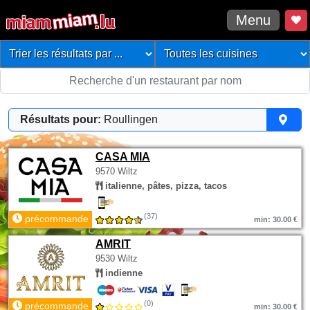
Menu
Résultats pour:
Roullingen
CASA MIA
9570 Wiltz
italienne, pâtes, pizza, tacos
(37)
précommande
min: 30.00 €
AMRIT
9530 Wiltz
indienne
(0)
précommande
min: 30.00 €