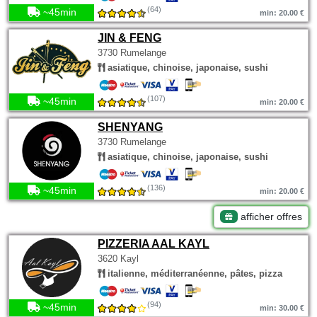
(64)
~45min
min: 20.00 €
JIN & FENG
3730 Rumelange
asiatique, chinoise, japonaise, sushi
(107)
~45min
min: 20.00 €
SHENYANG
3730 Rumelange
asiatique, chinoise, japonaise, sushi
(136)
~45min
min: 20.00 €
afficher offres
PIZZERIA AAL KAYL
3620 Kayl
italienne, méditerranéenne, pâtes, pizza
(94)
~45min
min: 30.00 €