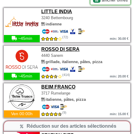
afficher offres
LITTLE INDIA
3240 Bettembourg
indienne
(72)
~45min
min: 30.00 €
ROSSO DI SERA
4440 Sanem
grillade, italienne, pâtes, pizza
(414)
~45min
min: 20.00 €
BEIM FRANCO
3717 Rumelange
italienne, pâtes, pizza
(9)
Ven 00:00h
min: 15.00 €
Réduction sur des articles sélectionnés