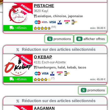
PISTACHE
3620 Kayl
asiatique, chinoise, japonaise
(64)
~45min
min: 30.00 €
promotions
afficher offres
Réduction sur des articles sélectionnés
O KEBAP
4131 Esch-sur-Alzette
hamburgers, halal, kebab, tacos
(7)
~45min
min: 45.00 €
promotions
Réduction sur des articles sélectionnés
AAGAMAN