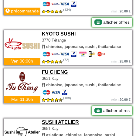
(134)
précommande
min: 20.00 €
afficher offres
KYOTO SUSHI
3770 Tétange
chinoise, japonaise, sushi, thaïlandaise
(72)
Ven 00:00h
min: 25.00 €
FU CHENG
3631 Kayl
chinoise, japonaise, sushi, thaïlandaise
(108)
Mar 11:30h
min: 20.00 €
afficher offres
SUSHI ATELIER
3651 Kayl
asiatique, chinoise, japonaise, sushi