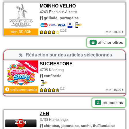
MOINHO VELHO
4243 Esch-sur-Alzette
grillade, portugaise
(102)
Ven 00:00h
min: 30.00 €
afficher offres
Réduction sur des articles sélectionnés
SUCRESTORE
4798 Käerjeng
confiserie
(12)
précommande
min: 15.00 €
promotions
ZEN
3739 Rumelange
chinoise, japonaise, sushi, thaïlandaise