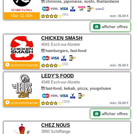
chinoise, japonaise, sushi, thaïlandaise
(91)
Mar 11:30h
min: 35.00 €
afficher offres
CHICKEN SMASH
4041 Esch-sur-Alzette
hamburgers, fast-food
(21)
précommande
min: 35.00 €
LEDY'S FOOD
4349 Esch-sur-Alzette
fast-food, kebab, pizza, yougolsave
(320)
précommande
min: 25.00 €
afficher offres
CHEZ NOUS
3850 Schifflange