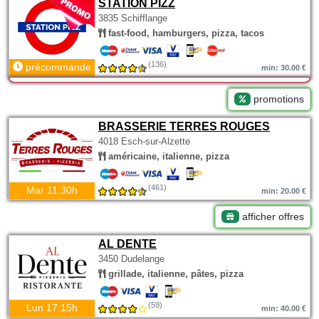
STATION PIZZ
3835 Schifflange
fast-food, hamburgers, pizza, tacos
(136)
précommande
min: 30.00 €
promotions
BRASSERIE TERRES ROUGES
4018 Esch-sur-Alzette
américaine, italienne, pizza
(461)
Mar 11:30h
min: 20.00 €
afficher offres
AL DENTE
3450 Dudelange
grillade, italienne, pâtes, pizza
(59)
Lun 17:15h
min: 40.00 €