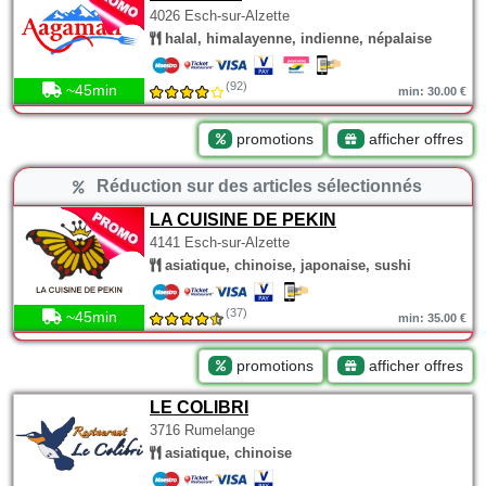
4026 Esch-sur-Alzette
halal, himalayenne, indienne, népalaise
(92)
~45min
min: 30.00 €
promotions
afficher offres
Réduction sur des articles sélectionnés
LA CUISINE DE PEKIN
4141 Esch-sur-Alzette
asiatique, chinoise, japonaise, sushi
(37)
~45min
min: 35.00 €
promotions
afficher offres
LE COLIBRI
3716 Rumelange
asiatique, chinoise