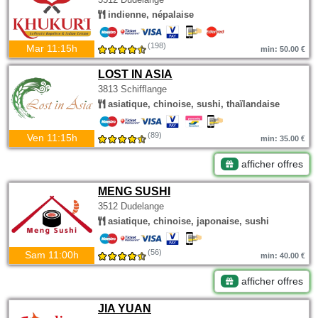
indienne, népalaise
(198)
Mar 11:15h
min: 50.00 €
LOST IN ASIA
3813 Schifflange
asiatique, chinoise, sushi, thaïlandaise
(89)
Ven 11:15h
min: 35.00 €
afficher offres
MENG SUSHI
3512 Dudelange
asiatique, chinoise, japonaise, sushi
(56)
Sam 11:00h
min: 40.00 €
afficher offres
JIA YUAN