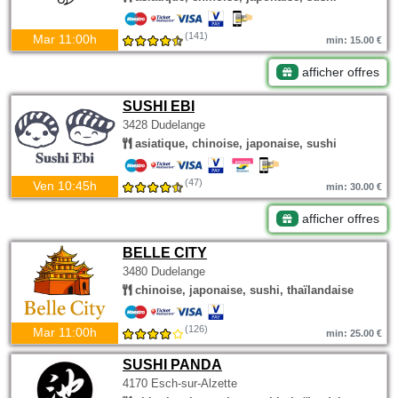
(141)
Mar 11:00h
min: 15.00 €
afficher offres
SUSHI EBI
3428 Dudelange
asiatique, chinoise, japonaise, sushi
(47)
Ven 10:45h
min: 30.00 €
afficher offres
BELLE CITY
3480 Dudelange
chinoise, japonaise, sushi, thaïlandaise
(126)
Mar 11:00h
min: 25.00 €
SUSHI PANDA
4170 Esch-sur-Alzette