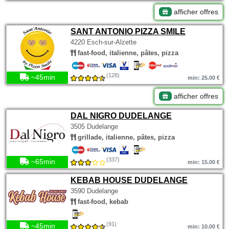
afficher offres
SANT ANTONIO PIZZA SMILE
4220 Esch-sur-Alzette
fast-food, italienne, pâtes, pizza
(128)
~45min
min: 25.00 €
afficher offres
DAL NIGRO DUDELANGE
3505 Dudelange
grillade, italienne, pâtes, pizza
(337)
~65min
min: 15.00 €
KEBAB HOUSE DUDELANGE
3590 Dudelange
fast-food, kebab
(91)
~45min
min: 10.00 €