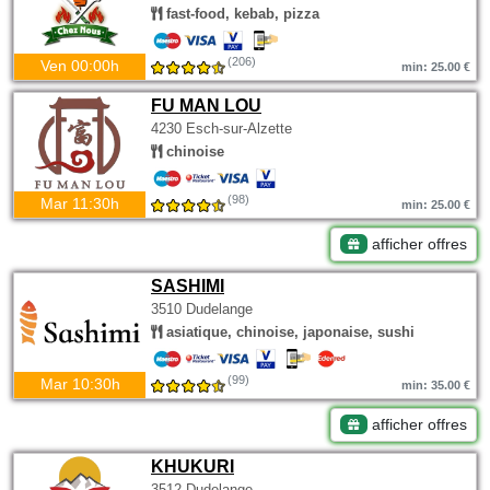
fast-food, kebab, pizza
(206)
Ven 00:00h
min: 25.00 €
FU MAN LOU
4230 Esch-sur-Alzette
chinoise
(98)
Mar 11:30h
min: 25.00 €
afficher offres
SASHIMI
3510 Dudelange
asiatique, chinoise, japonaise, sushi
(99)
Mar 10:30h
min: 35.00 €
afficher offres
KHUKURI
3512 Dudelange