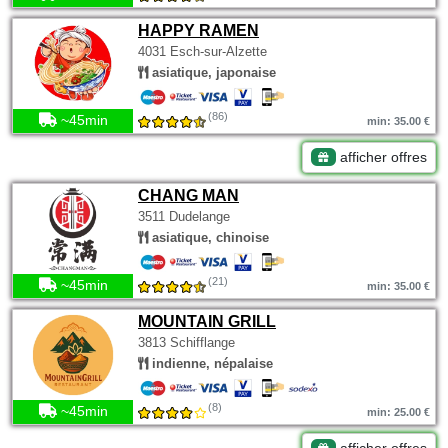
HAPPY RAMEN
4031 Esch-sur-Alzette
asiatique, japonaise
(86)
~45min
min: 35.00 €
afficher offres
CHANG MAN
3511 Dudelange
asiatique, chinoise
(21)
~45min
min: 35.00 €
MOUNTAIN GRILL
3813 Schifflange
indienne, népalaise
(8)
~45min
min: 25.00 €