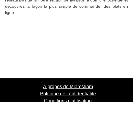
restaurants dans notre section de livraison à domicile Scheidel et
découvrez la façon la plus simple de commander des plats en
ligne.
·
À propos de MiamMiam
·
Politique de confidentialité
·
Conditions d'utilisation
·
MiamMiam Jobs
·
Ajouter votre restaurant
·
Parrainage d'amis
·
Liste de toutes les villes