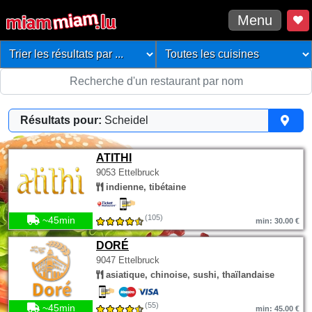
Menu
Résultats pour:
Scheidel
ATITHI
9053 Ettelbruck
indienne, tibétaine
(105)
~45min
min: 30.00 €
DORÉ
9047 Ettelbruck
asiatique, chinoise, sushi, thaïlandaise
(55)
~45min
min: 45.00 €