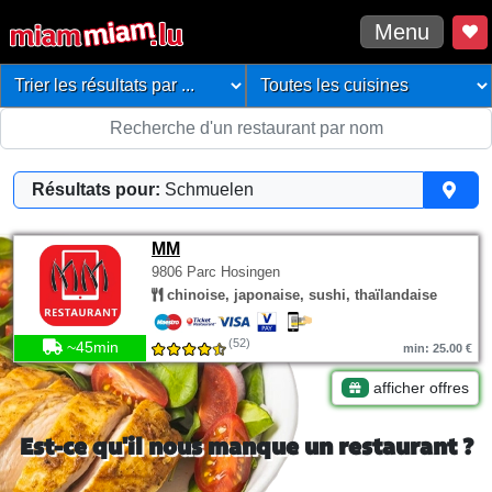
Menu
Résultats pour:
Schmuelen
MM
9806 Parc Hosingen
chinoise, japonaise, sushi, thaïlandaise
(52)
~45min
min: 25.00 €
afficher offres
Est-ce qu'il nous manque un restaurant ?