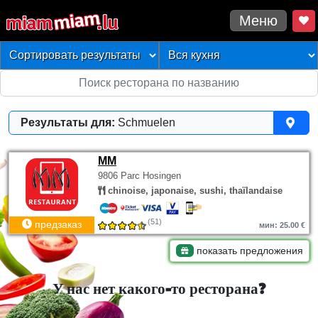
Меню
Результаты для:
Schmuelen
MM
9806 Parc Hosingen
chinoise, japonaise, sushi, thaïlandaise
(51)
предзаказ
мин: 25.00 €
показать предложения
У нас нет какого-то ресторана?