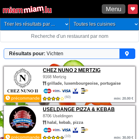
Menu
Résultats pour:
Vichten
CHEZ NUNO 2 MERTZIG
9168 Mertzig
grillade, luxembourgeoise, portugaise
(60)
précommande
min: 20.00 €
USELDANGE PIZZA & KEBAB
8706 Useldingen
halal, kebab, pizza
(10)
précommande
min: 30.00 €