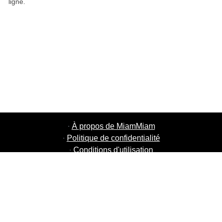
ligne.
·
À propos de MiamMiam
·
Politique de confidentialité
·
Conditions d'utilisation
·
MiamMiam Jobs
·
Ajouter votre restaurant
·
Parrainage d'amis
·
Liste de toutes les villes
·
Chat aide