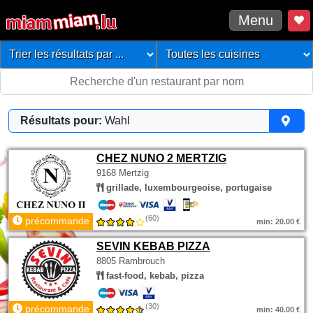
Menu
Résultats pour:
Wahl
CHEZ NUNO 2 MERTZIG
9168 Mertzig
grillade, luxembourgeoise, portugaise
(60)
précommande
min: 20.00 €
SEVIN KEBAB PIZZA
8805 Rambrouch
fast-food, kebab, pizza
(30)
précommande
min: 40.00 €