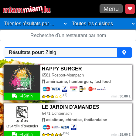
Menu
Résultats pour:
Zittig
HAPPY BURGER
6581 Rosport-Mompach
américaine, hamburgers, fast-food
(4)
~45min
min: 30.00 €
LE JARDIN D'AMANDES
6471 Echternach
asiatique, chinoise, thaïlandaise
(96)
~45min
min: 25.00 €