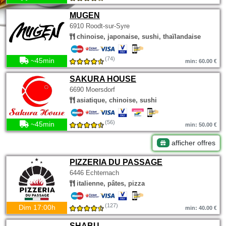
MUGEN
6910 Roodt-sur-Syre
chinoise, japonaise, sushi, thaïlandaise
(74)
~45min
min: 60.00 €
SAKURA HOUSE
6690 Moersdorf
asiatique, chinoise, sushi
(56)
~45min
min: 50.00 €
afficher offres
PIZZERIA DU PASSAGE
6446 Echternach
italienne, pâtes, pizza
(127)
Dim 17:00h
min: 40.00 €
SHABU