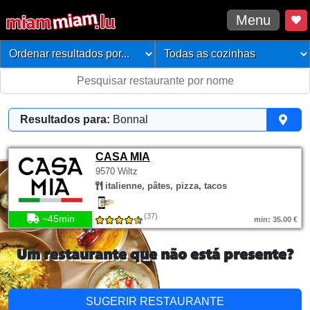
Menu
Resultados para:
Bonnal
CASA MIA
9570 Wiltz
italienne, pâtes, pizza, tacos
(37)
~45min
min: 35.00 €
Um restaurante que não está presente?
SUGERIR RESTAURANTE