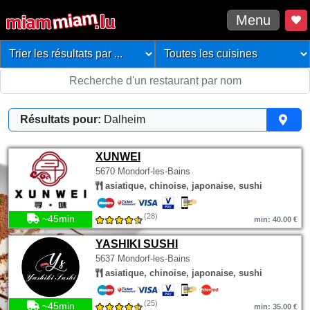
Menu
Résultats pour:
Dalheim
XUNWEI
5670 Mondorf-les-Bains
asiatique, chinoise, japonaise, sushi
(28)
~45min
min: 40.00 €
YASHIKI SUSHI
5637 Mondorf-les-Bains
asiatique, chinoise, japonaise, sushi
(25)
~45min
min: 35.00 €