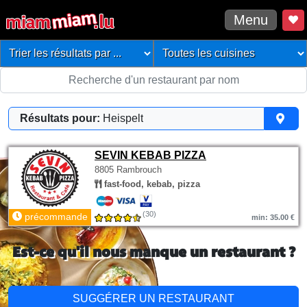
Menu
Résultats pour:
Heispelt
SEVIN KEBAB PIZZA
8805 Rambrouch
fast-food, kebab, pizza
(30)
précommande
min: 35.00 €
Est-ce qu'il nous manque un restaurant ?
SUGGÉRER UN RESTAURANT