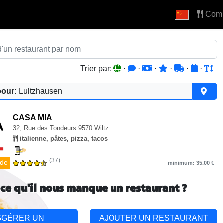
Com
Trier par:
·
·
·
·
·
·
pour:
Lultzhausen
CASA MIA
32, Rue des Tondeurs
9570 Wiltz
italienne, pâtes, pizza, tacos
(37)
de
minimum: 35.00 €
-ce qu'il nous manque un restaurant ?
GGÉRER UN
AJOUTER UN RESTAURANT