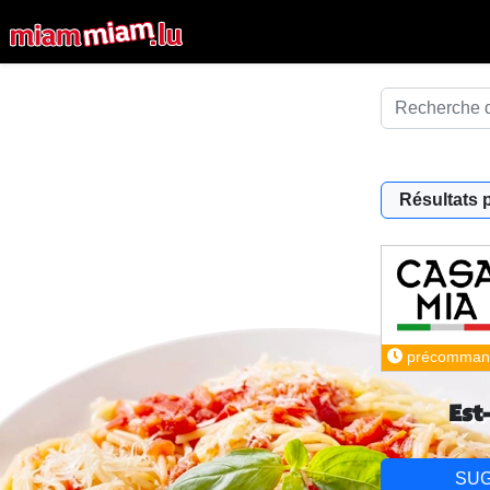
Résultats 
précomman
Est
SU