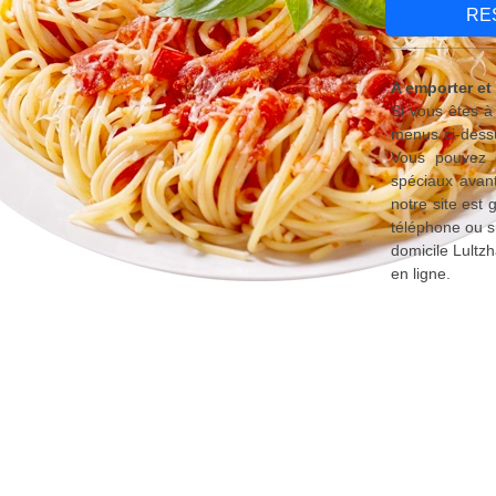
RE
A emporter et
Si vous êtes à
menus ci-dessu
Vous pouvez é
spéciaux avant
notre site est
téléphone ou s
domicile Lultz
en ligne.