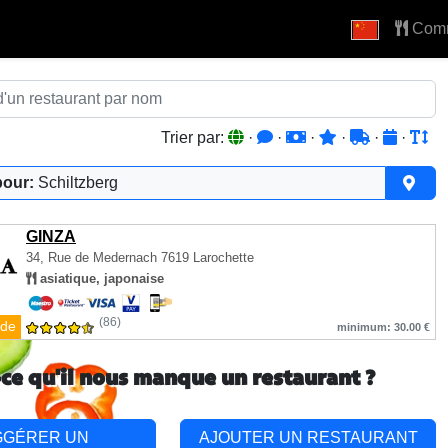
Com
Trier par:
·
·
·
·
·
·
pour:
Schiltzberg
GINZA
34, Rue de Medernach
7619 Larochette
asiatique, japonaise
(86)
de
minimum: 30.00 €
-ce qu'il nous manque un restaurant ?
GGÉRER UN
AJOUTER UN RESTAURANT