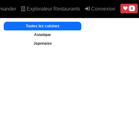
mander
Explorateur Restaurants
Connexion
0
Toutes les cuisines
Asiatique
Japonaise