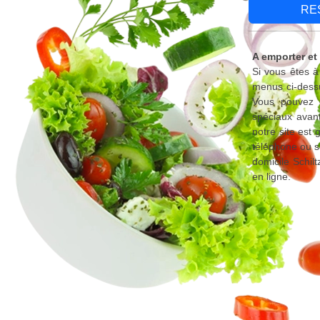
RE
A emporter et 
Si vous êtes à
menus ci-dessu
Vous pouvez é
spéciaux avant
notre site est
téléphone ou s
domicile Schil
en ligne.