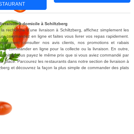
STAURANT
livraison à domicile à Schiltzberg
 la recherche d'une livraison à Schiltzberg, affichez simplement les
s, commandez en ligne et faites vous livrer vos repas rapidement.
galement consulter nos avis clients, nos promotions et rabais
 de commander en ligne pour la collecte ou la livraison. En outre,
 gratuit et vous payez le même prix que si vous aviez commandé par
ur place. Parcourez les restaurants dans notre section de livraison à
tzberg et découvrez la façon la plus simple de commander des plats