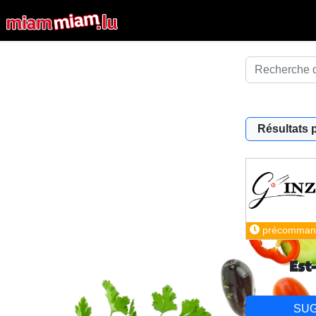
Résultats 
précomman
Est
SU