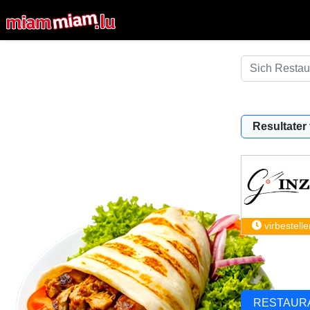
Resultater f
virbestelle
RESTAUR