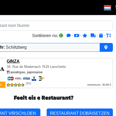
Sortéieren no:
·
·
·
·
·
·
ir:
Schiltzberg
GINZA
34, Rue de Medernach
7619 Larochette
asiatique, japonaise
(86)
n
minimum: 30.00 €
Feelt eis e Restaurant?
ANT VIRSCHLOEN
RESTAURANT DOBÄISETZEN