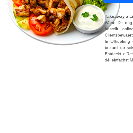
Takeaway a L
Wann Dir eng 
bestellt onl
Clientsbewäert
fir Ofhuelung
bezuelt de sel
Entdeckt d’Re
déi einfachst 