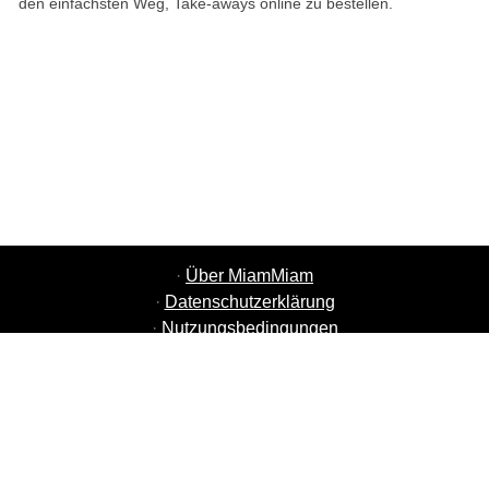
den einfachsten Weg, Take-aways online zu bestellen.
·
Über MiamMiam
·
Datenschutzerklärung
·
Nutzungsbedingungen
·
MiamMiam Jobs
·
Restaurant hinzufügen
·
Freunde einladen
·
Liste aller Städte
·
Courier Portal