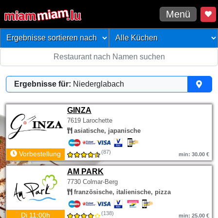
Menü
Ergebnisse für:
Niederglabach
GINZA
7619 Larochette
asiatische, japanische
(87)
Vorbestellung
min: 30.00 €
AM PARK
7730 Colmar-Berg
französische, italienische, pizza
(138)
Di 11:00h
min: 25.00 €