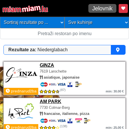
Jelovnik
Rezultate za:
Niederglabach
GINZA
7619 Larochette
asiatique, japonaise
(87)
prednarudžba
min: 30.00 €
AM PARK
7730 Colmar-Berg
francaise, italienne, pizza
(138)
prednarudžba
min: 25.00 €