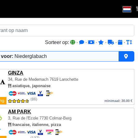
Sorteer op:
·
·
·
·
·
·
 voor:
Niederglabach
GINZA
34, Rue de Medernach
7619 Larochette
asiatique, japonaise
(86)
ing
minimaal: 30.00 €
AM PARK
3, Rue de l'Ecole
7730 Colmar-Berg
francaise, italienne, pizza