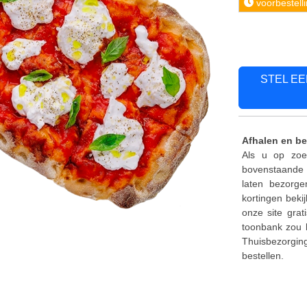
voorbestell
STEL E
Afhalen en be
Als u op zoe
bovenstaande 
laten bezorge
kortingen beki
onze site grat
toonbank zou b
Thuisbezorgin
bestellen.