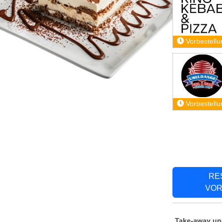
Vorbestellu
Vorbestellu
RE
VOR
Take-away und