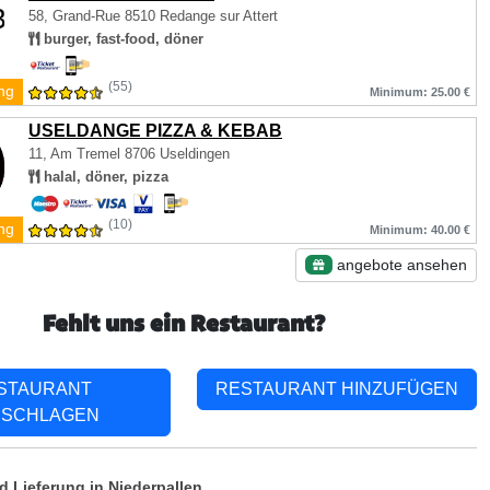
58, Grand-Rue
8510 Redange sur Attert
burger, fast-food, döner
(55)
ng
Minimum: 25.00 €
USELDANGE PIZZA & KEBAB
11, Am Tremel
8706 Useldingen
halal, döner, pizza
(10)
ng
Minimum: 40.00 €
angebote ansehen
Fehlt uns ein Restaurant?
STAURANT
RESTAURANT HINZUFÜGEN
SCHLAGEN
 Lieferung in Niederpallen