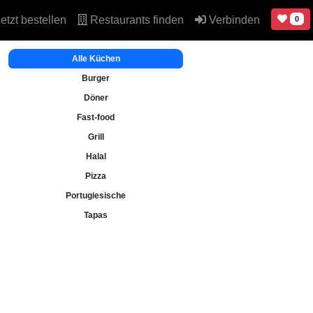
etzt bestellen
Restaurants finden
Verbinden
0
Alle Küchen
Burger
Döner
Fast-food
Grill
Halal
Pizza
Portugiesische
Tapas