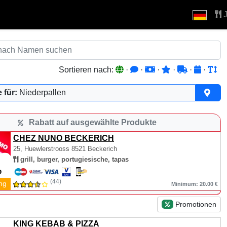
J
Sortieren nach:
·
·
·
·
·
·
 für:
Niederpallen
Rabatt auf ausgewählte Produkte
CHEZ NUNO BECKERICH
25, Huewlerstrooss
8521 Beckerich
grill, burger, portugiesische, tapas
(44)
ng
Minimum: 20.00 €
Promotionen
KING KEBAB & PIZZA