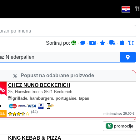
Sortiraj po:
·
·
·
·
·
·
a:
Niederpallen
Popust na odabrane proizvode
CHEZ NUNO BECKERICH
25, Huewlerstrooss
8521 Beckerich
grillade, hamburgers, portugaise, tapas
(44)
ba
minimalno: 20.00 €
promocije
KING KEBAB & PIZZA