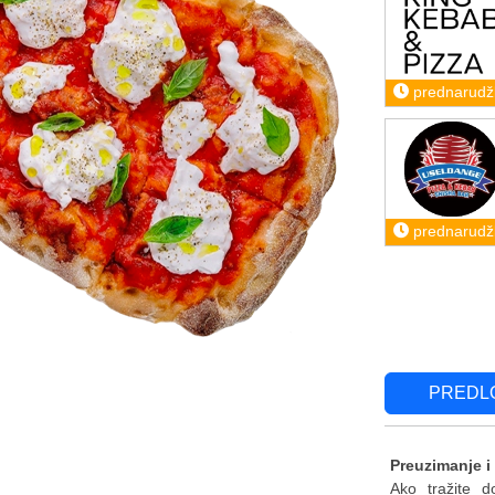
prednarudž
prednarudž
PREDL
Preuzimanje i
Ako tražite d