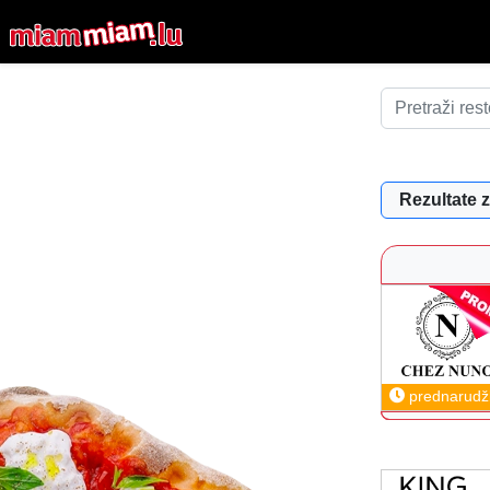
Rezultate z
prednarudž