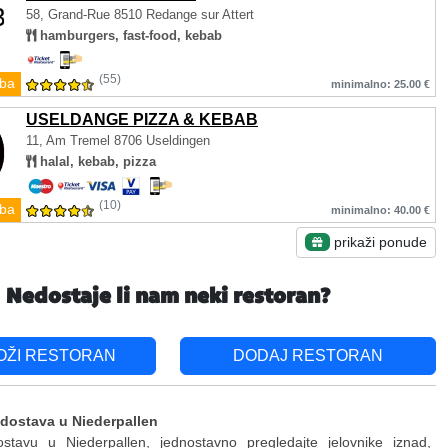
58, Grand-Rue
8510 Redange sur Attert
hamburgers, fast-food, kebab
(55)
ba
minimalno: 25.00 €
USELDANGE PIZZA & KEBAB
11, Am Tremel
8706 Useldingen
halal, kebab, pizza
(10)
ba
minimalno: 40.00 €
prikaži ponude
Nedostaje li nam neki restoran?
OŽI RESTORAN
DODAJ RESTORAN
 dostava u Niederpallen
ostavu u Niederpallen, jednostavno pregledajte jelovnike iznad,