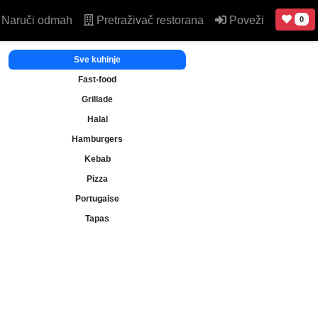
Naruči odmah
Pretraživač restorana
Poveži
0
Sve kuhinje
Fast-food
Grillade
Halal
Hamburgers
Kebab
Pizza
Portugaise
Tapas