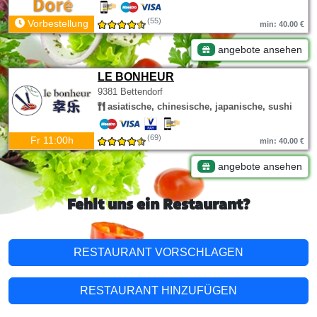
(55)
Vorbestellung
min: 40.00 €
angebote ansehen
LE BONHEUR
9381 Bettendorf
asiatische, chinesische, japanische, sushi
(69)
Fr 11:00h
min: 40.00 €
angebote ansehen
Fehlt uns ein Restaurant?
RESTAURANT VORSCHLAGEN
RESTAURANT HINZUFÜGEN