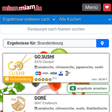
Menü
Ergebnisse für:
Brandenbourg
GO SUSHI
9370 Gilsdorf
asiatische, chinesische, japanische, sushi
(81)
Vorbestellung
min: 38.00 €
angebote ansehen
DORÉ
9047 Ettelbruck
asiatische, chinesische, sushi, thailändische