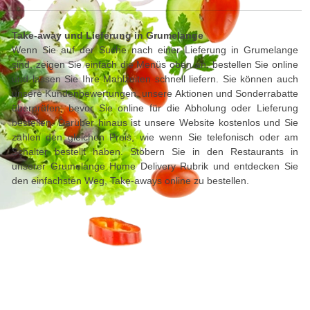
Take-away und Lieferung in Grumelange
Wenn Sie auf der Suche nach einer Lieferung in Grumelange
sind, zeigen Sie einfach die Menüs oben an, bestellen Sie online
und lassen Sie Ihre Mahlzeiten schnell liefern. Sie können auch
unsere Kundenbewertungen, unsere Aktionen und Sonderrabatte
überprüfen, bevor Sie online für die Abholung oder Lieferung
bestellen. Darüber hinaus ist unsere Website kostenlos und Sie
zahlen den gleichen Preis, wie wenn Sie telefonisch oder am
Schalter bestellt haben. Stöbern Sie in den Restaurants in
unserer Grumelange Home Delivery Rubrik und entdecken Sie
den einfachsten Weg, Take-aways online zu bestellen.