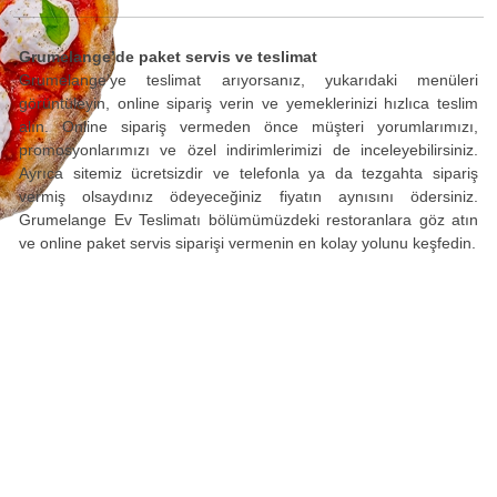
Grumelange’de paket servis ve teslimat
Grumelange’ye teslimat arıyorsanız, yukarıdaki menüleri
görüntüleyin, online sipariş verin ve yemeklerinizi hızlıca teslim
alın. Online sipariş vermeden önce müşteri yorumlarımızı,
promosyonlarımızı ve özel indirimlerimizi de inceleyebilirsiniz.
Ayrıca sitemiz ücretsizdir ve telefonla ya da tezgahta sipariş
vermiş olsaydınız ödeyeceğiniz fiyatın aynısını ödersiniz.
Grumelange Ev Teslimatı bölümümüzdeki restoranlara göz atın
ve online paket servis siparişi vermenin en kolay yolunu keşfedin.