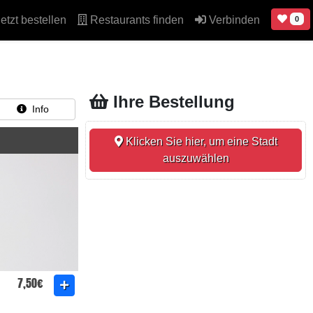
etzt bestellen
Restaurants finden
Verbinden
0
Ihre Bestellung
Info
Klicken Sie hier, um eine Stadt
auszuwählen
7,50€