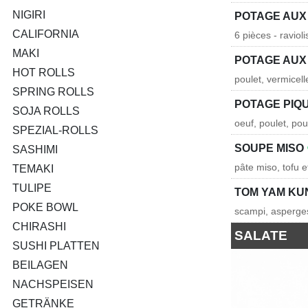
NIGIRI
POTAGE AUX 
CALIFORNIA
6 pièces - ravioli
MAKI
POTAGE AUX
HOT ROLLS
poulet, vermice
SPRING ROLLS
POTAGE PIQ
SOJA ROLLS
oeuf, poulet, p
SPEZIAL-ROLLS
SOUPE MISO
SASHIMI
pâte miso, tofu 
TEMAKI
TULIPE
TOM YAM K
POKE BOWL
scampi, asperge
CHIRASHI
SALATE
SUSHI PLATTEN
BEILAGEN
NACHSPEISEN
GETRÄNKE