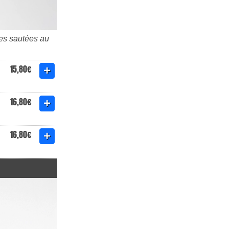
les sautées au
15,80€
16,80€
16,80€