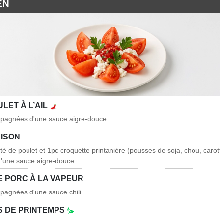
EN
ULET À L’AIL
mpagnées d'une sauce aigre-douce
AISON
té de poulet et 1pc croquette printanière (pousses de soja, chou, carott
'une sauce aigre-douce
E PORC À LA VAPEUR
pagnées d'une sauce chili
 DE PRINTEMPS