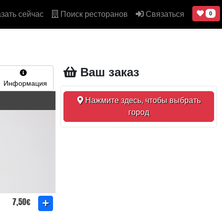
зать сейчас
Поиск ресторанов
Связаться
0
Ваш заказ
Информация
Нажмите здесь, чтобы выбрать
город
7,50€