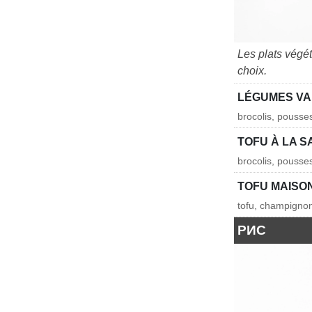
Les plats végé
choix.
LÉGUMES VA
brocolis, pouss
TOFU À LA 
brocolis, pouss
TOFU MAISO
tofu, champignon
РИС