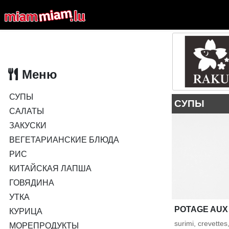
Меню
СУПЫ
СУПЫ
САЛАТЫ
ЗАКУСКИ
ВЕГЕТАРИАНСКИЕ БЛЮДА
РИС
КИТАЙСКАЯ ЛАПША
ГОВЯДИНА
УТКА
POTAGE AUX
КУРИЦА
surimi, crevette
МОРЕПРОДУКТЫ