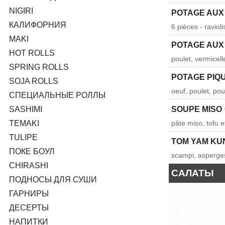
NIGIRI
POTAGE AUX 
КАЛИФОРНИЯ
6 pièces - ravioli
MAKI
POTAGE AUX
HOT ROLLS
poulet, vermice
SPRING ROLLS
POTAGE PIQ
SOJA ROLLS
oeuf, poulet, p
СПЕЦИАЛЬНЫЕ РОЛЛЫ
SASHIMI
SOUPE MISO
TEMAKI
pâte miso, tofu 
TULIPE
TOM YAM K
ПОКЕ БОУЛ
scampi, asperge
CHIRASHI
САЛАТЫ
ПОДНОСЫ ДЛЯ СУШИ
ГАРНИРЫ
ДЕСЕРТЫ
НАПИТКИ