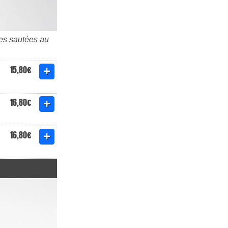
les sautées au
15,80€
16,80€
16,80€