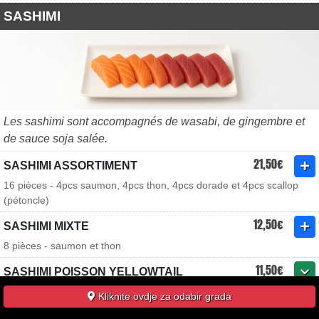
SASHIMI
Les sashimi sont accompagnés de wasabi, de gingembre et
de sauce soja salée.
21,50€
SASHIMI ASSORTIMENT
16 pièces - 4pcs saumon, 4pcs thon, 4pcs dorade et 4pcs scallop
(pétoncle)
12,50€
SASHIMI MIXTE
8 pièces - saumon et thon
11,50€
SASHIMI POISSON YELLOWTAIL
8 ou 16 pièces - flétan
Kliknite ovdje za odabir grada
10,00€
SASHIMI SAUMON