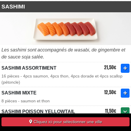
SASHIMI
Les sashimi sont accompagnés de wasabi, de gingembre et
de sauce soja salée.
21,50€
SASHIMI ASSORTIMENT
16 pièces - 4pcs saumon, 4pcs thon, 4pcs dorade et 4pcs scallop
(pétoncle)
12,50€
SASHIMI MIXTE
8 pièces - saumon et thon
11,50€
SASHIMI POISSON YELLOWTAIL
8 ou 16 pièces - flétan
Cliquez ici pour sélectionner une ville
10,00€
SASHIMI SAUMON