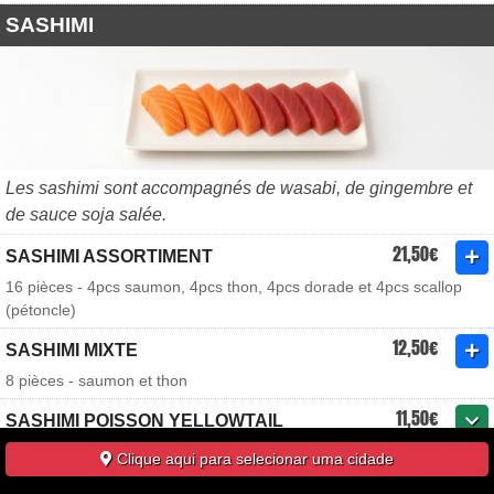
SASHIMI
Les sashimi sont accompagnés de wasabi, de gingembre et
de sauce soja salée.
21,50€
SASHIMI ASSORTIMENT
16 pièces - 4pcs saumon, 4pcs thon, 4pcs dorade et 4pcs scallop
(pétoncle)
12,50€
SASHIMI MIXTE
8 pièces - saumon et thon
11,50€
SASHIMI POISSON YELLOWTAIL
8 ou 16 pièces - flétan
Clique aqui para selecionar uma cidade
10,00€
SASHIMI SAUMON