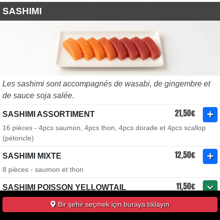
SASHIMI
Les sashimi sont accompagnés de wasabi, de gingembre et
de sauce soja salée.
21,50€
SASHIMI ASSORTIMENT
16 pièces - 4pcs saumon, 4pcs thon, 4pcs dorade et 4pcs scallop
(pétoncle)
12,50€
SASHIMI MIXTE
8 pièces - saumon et thon
11,50€
SASHIMI POISSON YELLOWTAIL
8 ou 16 pièces - flétan
Bir şehir seçmek için buraya tıklayın
10,00€
SASHIMI SAUMON