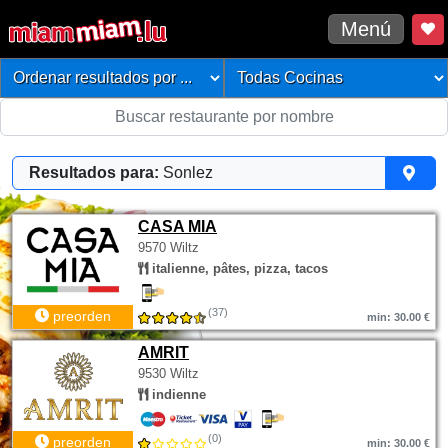
Menú
Resultados para:
Sonlez
CASA MIA
9570 Wiltz
italienne, pâtes, pizza, tacos
(37)
preorden
min: 30.00 €
AMRIT
9530 Wiltz
indienne
(0)
preorden
min: 30.00 €