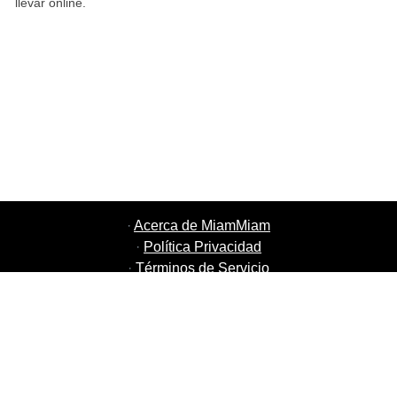
llevar online.
·
Acerca de MiamMiam
·
Política Privacidad
·
Términos de Servicio
·
MiamMiam Empleos
·
Añada su restaurante
·
Recomiende Amigos
·
Listado de todas las ciudades
·
Chat Ayuda