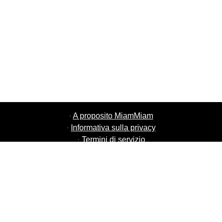
·
A proposito MiamMiam
·
Informativa sulla privacy
·
Termini di servizio
·
MiamMiam lavori
·
Aggiungi il tuo ristorante
·
Invita amici
·
Lista di tutte le città
·
Chat di aiuto