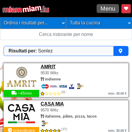
Menu
Risultati per:
Sonlez
AMRIT
9530 Wiltz
indienne
(0)
~45min
min: 30.00 €
CASA MIA
9570 Wiltz
italienne, pâtes, pizza, tacos
(37)
preordinare
min: 30.00 €