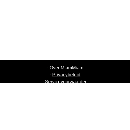
·
Over MiamMiam
·
Privacybeleid
·
Servicevoorwaarden
·
MiamMiam Vacatures
·
Voeg uw restaurant toe
·
Aanbeveling Vrienden
·
Lijst van alle steden
·
Helpchat