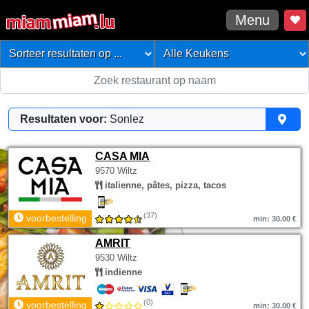
Menu
Resultaten voor:
Sonlez
CASA MIA
9570 Wiltz
italienne, pâtes, pizza, tacos
(37)
voorbestelling
min: 30.00 €
AMRIT
9530 Wiltz
indienne
(0)
voorbestelling
min: 30.00 €