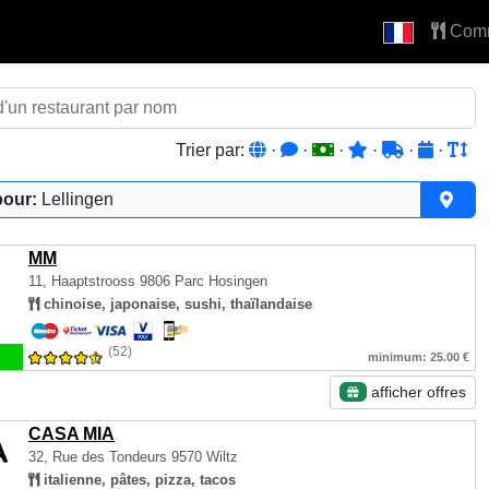
Com
Trier par:
·
·
·
·
·
·
pour:
Lellingen
MM
11, Haaptstrooss
9806 Parc Hosingen
chinoise, japonaise, sushi, thaïlandaise
(52)
minimum: 25.00 €
afficher offres
CASA MIA
32, Rue des Tondeurs
9570 Wiltz
italienne, pâtes, pizza, tacos