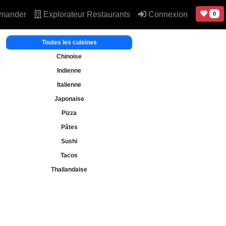
mander
Explorateur Restaurants
Connexion
0
Toutes les cuisines
Chinoise
Indienne
Italienne
Japonaise
Pizza
Pâtes
Sushi
Tacos
Thaïlandaise