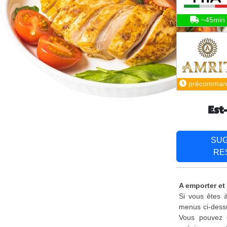
~45min
précomman
Est
SU
RE
A emporter et 
Si vous êtes à
menus ci-dessu
Vous pouvez é