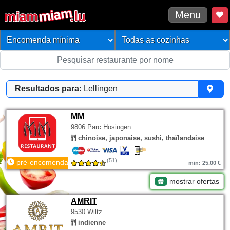
Menu
Resultados para:
Lellingen
MM
9806 Parc Hosingen
chinoise, japonaise, sushi, thaïlandaise
(51)
pré-encomenda
min: 25.00 €
mostrar ofertas
AMRIT
9530 Wiltz
indienne