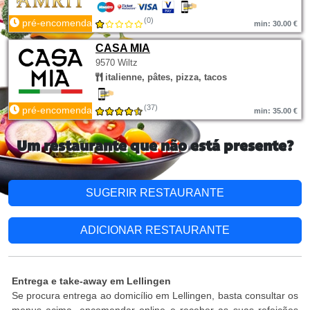
(0)
pré-encomenda
min: 30.00 €
CASA MIA
9570 Wiltz
italienne, pâtes, pizza, tacos
(37)
pré-encomenda
min: 35.00 €
Um restaurante que não está presente?
SUGERIR RESTAURANTE
ADICIONAR RESTAURANTE
Entrega e take-away em Lellingen
Se procura entrega ao domicílio em Lellingen, basta consultar os